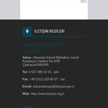
2021
İLETİŞİM BİLGİLERİ
ANKARA DSİ SPOR
KULÜBÜ
Adres :
Mustafa Kemal Mahallesi İsmail
Karakaya Caddesi No:4/58
Çankaya/ANKARA
Tel:
0 537 395 31 03 - pbx
Fax:
+90 (312) 229 99 57 - fax
Email:
ankaradsispor@dsispor.gov.tr
Web:
http://www.dsispor.org.tr