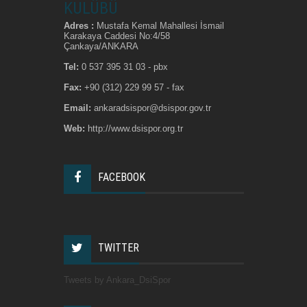
KULÜBÜ
Adres :
Mustafa Kemal Mahallesi İsmail
Karakaya Caddesi No:4/58
Çankaya/ANKARA
Tel:
0 537 395 31 03 - pbx
Fax:
+90 (312) 229 99 57 - fax
Email:
ankaradsispor@dsispor.gov.tr
Web:
http://www.dsispor.org.tr
FACEBOOK
TWITTER
Tweets by Ankara_DsiSpor