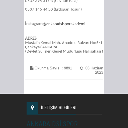
0537 395 31 03 (Ceyhun Bala)
0507 146 44 50 (Erdoğan Tosun)
İnstagram
@ankaradsisporakademi
ADRES
Mustafa Kemal Mah. Anadolu Bulvarı No:5/1
Çankaya/ ANKARA
(Devlet Su İşleri Genel Müdürlüğü Halı sahası )
Okunma Sayısı :
9891
03 Haziran
2023
İLETİŞİM BİLGİLERİ
ANKARA DSİ SPOR