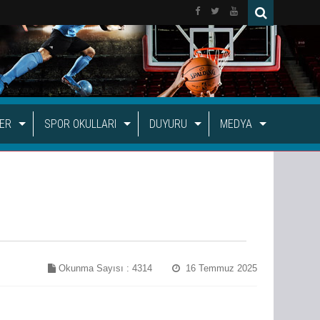
LER
SPOR OKULLARI
DUYURU
MEDYA
Okunma Sayısı :
4314
16 Temmuz 2025