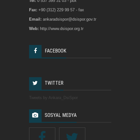
Tel:
0 537 395 31 03 - pbx
Fax:
+90 (312) 229 99 57 - fax
Email:
ankaradsispor@dsispor.gov.tr
Web:
http://www.dsispor.org.tr
FACEBOOK
TWITTER
Tweets by Ankara_DsiSpor
SOSYAL MEDYA