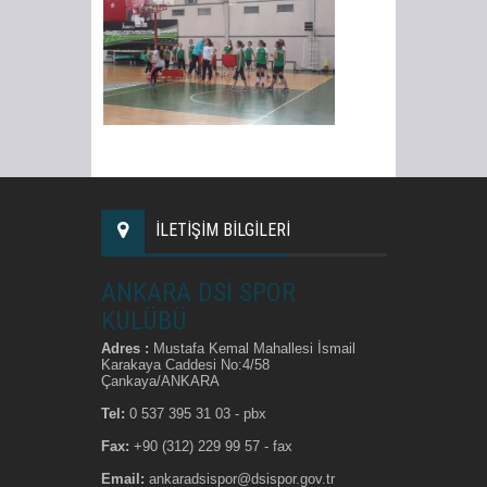
İLETİŞİM BİLGİLERİ
ANKARA DSİ SPOR
KULÜBÜ
Adres :
Mustafa Kemal Mahallesi İsmail
Karakaya Caddesi No:4/58
Çankaya/ANKARA
Tel:
0 537 395 31 03 - pbx
Fax:
+90 (312) 229 99 57 - fax
Email:
ankaradsispor@dsispor.gov.tr