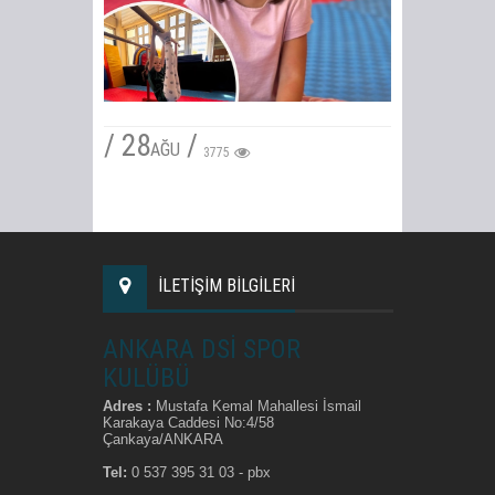
/ 28
/
AĞU
3775
İLETİŞİM BİLGİLERİ
ANKARA DSİ SPOR
KULÜBÜ
Adres :
Mustafa Kemal Mahallesi İsmail
Karakaya Caddesi No:4/58
Çankaya/ANKARA
Tel:
0 537 395 31 03 - pbx